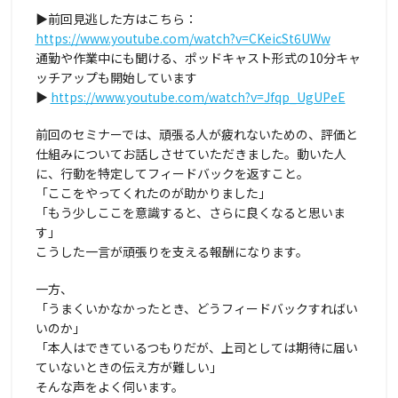
▶前回見逃した方はこちら：
https://www.youtube.com/watch?v=CKeicSt6UWw
通勤や作業中にも聞ける、ポッドキャスト形式の10分キャ
ッチアップも開始しています
▶
https://www.youtube.com/watch?v=Jfqp_UgUPeE
前回のセミナーでは、頑張る人が疲れないための、評価と
仕組みについてお話しさせていただきました。動いた人
に、行動を特定してフィードバックを返すこと。
「ここをやってくれたのが助かりました」
「もう少しここを意識すると、さらに良くなると思いま
す」
こうした一言が頑張りを支える報酬になります。
一方、
「うまくいかなかったとき、どうフィードバックすればい
いのか」
「本人はできているつもりだが、上司としては期待に届い
ていないときの伝え方が難しい」
そんな声をよく伺います。