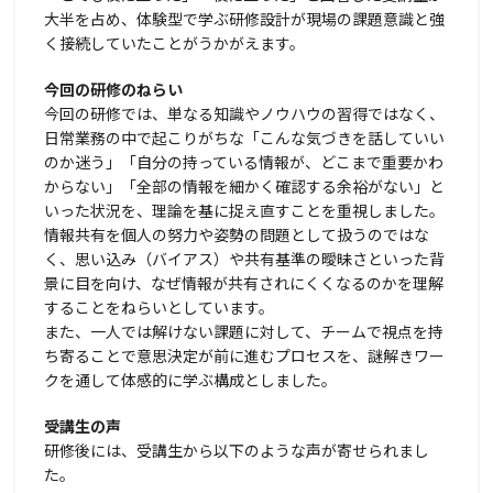
大半を占め、体験型で学ぶ研修設計が現場の課題意識と強
く接続していたことがうかがえます。
今回の研修のねらい
今回の研修では、単なる知識やノウハウの習得ではなく、
日常業務の中で起こりがちな「こんな気づきを話していい
のか迷う」「自分の持っている情報が、どこまで重要かわ
からない」「全部の情報を細かく確認する余裕がない」と
いった状況を、理論を基に捉え直すことを重視しました。
情報共有を個人の努力や姿勢の問題として扱うのではな
く、思い込み（バイアス）や共有基準の曖昧さといった背
景に目を向け、なぜ情報が共有されにくくなるのかを理解
することをねらいとしています。
また、一人では解けない課題に対して、チームで視点を持
ち寄ることで意思決定が前に進むプロセスを、謎解きワー
クを通して体感的に学ぶ構成としました。
受講生の声
研修後には、受講生から以下のような声が寄せられまし
た。