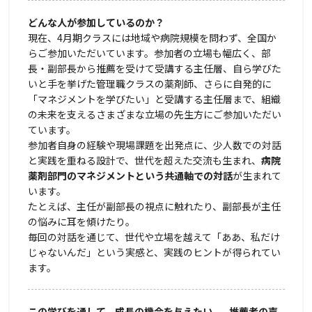
どんな人が参加しているのか？
現在、4月期クラスには地域や病院規模を問わず、全国か
らご参加いただいています。参加者の立場も幅広く、部
長・副部長から推薦を受けて受講する主任層、自ら学びた
いと手を挙げた管理職クラスの薬剤師、さらに自発的に
「マネジメントを学びたい」と受講する主任層まで、組織
の未来を支えるさまざまな立場の先生方にご参加いただい
ています。
参加者自身の経験や現場課題を出発点に、少人数での対話
と実践を重ねる設計で、世代を超えた交流も生まれ、
病院
薬剤部門のマネジメントという共通軸での対話
が生まれて
います。
たとえば、主任が副部長の視点に触れたり、副部長が主任
の悩みに耳を傾けたり。
毎回の対話を通じて、世代や立場を越えて「ああ、私だけ
じゃないんだ」という実感と、実践のヒントが得られてい
ます。
この学びを通して、成長の機会を与えたい——推薦者の声