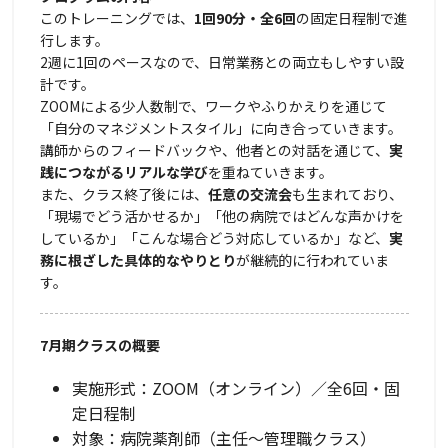
このトレーニングでは、
1回90分・全6回
の固定日程制で進
行します。
2週に1回のペースなので、日常業務との両立もしやすい設
計です。
ZOOMによる少人数制で、ワークやふりかえりを通じて
「自分のマネジメントスタイル」に向き合っていきます。
講師からのフィードバックや、他者との対話を通じて、
実
践につながるリアルな学び
を重ねていきます。
また、クラス終了後には、
任意の交流会
も生まれており、
「現場でどう活かせるか」「他の病院ではどんな声かけを
しているか」「こんな場合どう対応しているか」など、
実
務に根ざした具体的なやりとり
が継続的に行われていま
す。
7
月期クラスの概要
実施形式：ZOOM（オンライン）／全6回・固
定日程制
対象：病院薬剤師（主任〜管理職クラス）