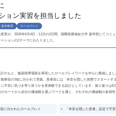
に
ション実習を担当しました
薬学教育
ロールプレイ
表 田口恵実が、2026年6月4日・11日の2日間、国際医療福祉大学 薬学部にてコ
ケーションの2テーマにわたりました。
設計のもと、服薬指導場面を再現したロールプレイワークを中心に構成しまし
・観察役の3役に分かれて実践。患者役には「本音を隠した状態でスタートす
うに不安に気づき寄り添うかを実体験できる設計としています。振り返りはEC
6枚のカードから自分の価値観を選ぶワークを通じ、それぞれの価値観の多様
察役に分かれたロールプレイ
「本音を隠した患者」設定で不安