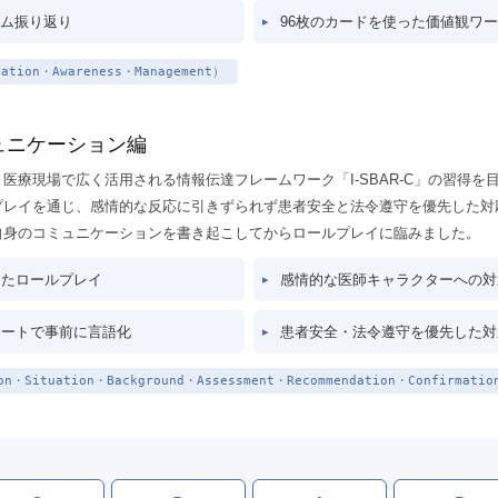
ーム振り返り
96枚のカードを使った価値観ワ
cation・Awareness・Management）
ュニケーション編
医療現場で広く活用される情報伝達フレームワーク「I-SBAR-C」の習得を
プレイを通じ、感情的な反応に引きずられず患者安全と法令遵守を優先した対
自身のコミュニケーションを書き起こしてからロールプレイに臨みました。
したロールプレイ
感情的な医師キャラクターへの対
シートで事前に言語化
患者安全・法令遵守を優先した対
on・Situation・Background・Assessment・Recommendation・Confirmatio