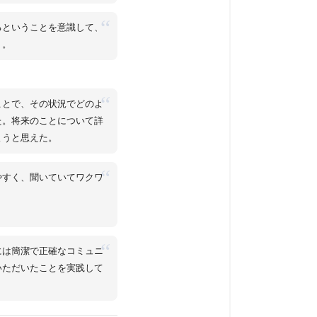
“
るということを意識して、
う。
“
ことで、その状況でどのよ
た。将来のことについて詳
ようと思えた。
“
やすく、聞いていてワクワ
“
には簡潔で正確なコミュニ
いただいたことを実践して