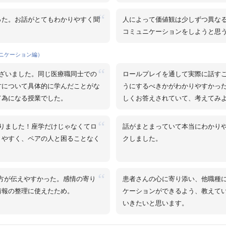
“
った。お話がとてもわかりやすく聞
人によって価値観は少しずつ異な
コミュニケーションをしようと思
ュニケーション編）
“
ざいました。同じ医療職同士での
ロールプレイを通して実際に話す
方について具体的に学んだことがな
うにするべきかがわかりやすかっ
て為になる授業でした。
しくお答えされていて、考えてみ
“
りました！座学だけじゃなくてロ
話がまとまっていて本当にわかり
りやすく、ペアの人と困ることなく
クしました。
“
達の方が伝えやすかった。感情の寄り
患者さんの心に寄り添い、他職種
情報の整理に使えたため。
ケーションができるよう、教えて
いきたいと思います。