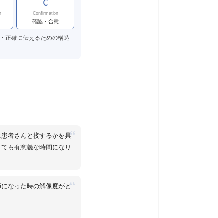
C
n
Confirmation
確認・合意
・正確に伝えるための構造
“
に患者さんと接するかを具
とても有意義な時間になり
“
師になった時の解像度がと