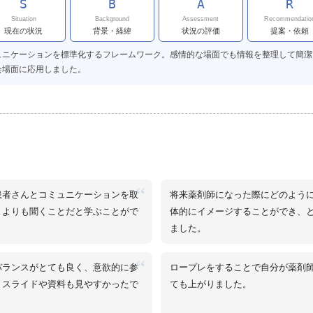
S
B
A
R
Situation
Background
Assessment
Recommendatio
現在の状況
背景・経緯
状況の評価
提案・依頼
ュニケーションを標準化するフレームワーク。感情的な場面でも情報を整理して簡潔
会場面に応用しました。
“
患者さんとコミュニケーションを取
将来薬剤師になった際にどのよう
とよりも聞くことだと学ぶことがで
体的にイメージすることができ、
ました。
“
バランスがとても良く、意欲的に参
ロープレをすることで自分が薬剤
。スライドや資料も見やすかったで
ても上がりました。