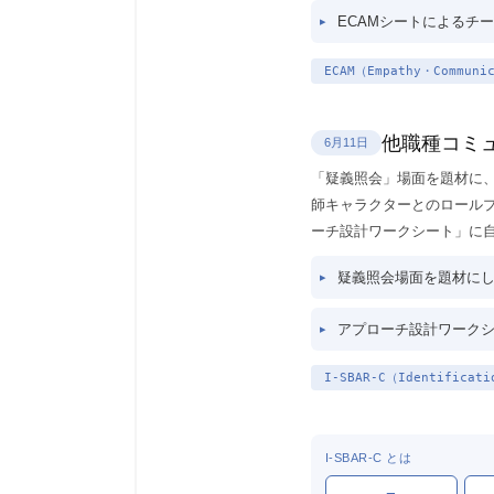
ECAMシートによるチ
ECAM（Empathy・Communi
他職種コミ
6月11日
「疑義照会」場面を題材に、
師キャラクターとのロール
ーチ設計ワークシート」に
疑義照会場面を題材に
アプローチ設計ワーク
I-SBAR-C（Identificati
I-SBAR-C とは