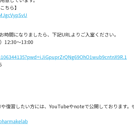
用意しています。
こちら】
r/MJgcVypSvU
お時間になりましたら、下記URLよりご入室ください。
2:30〜13:00
/88106344135?pwd=iJiGpuprZrQNg69OhO1wub9cntnX9R.1
5
や復習したい方には、YouTubeやnoteで公開しております
pharmakelab