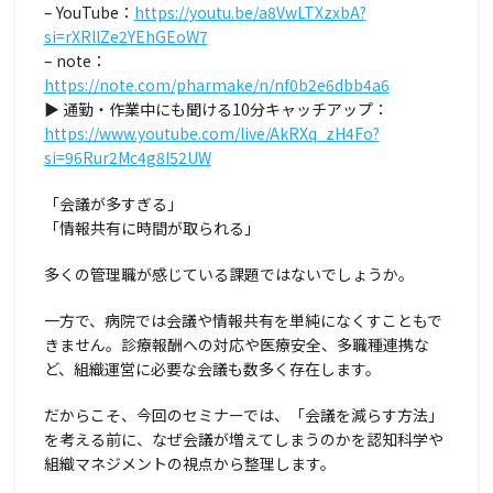
– YouTube：
https://youtu.be/a8VwLTXzxbA?
si=rXRllZe2YEhGEoW7
– note：
https://note.com/pharmake/n/nf0b2e6dbb4a6
▶ 通勤・作業中にも聞ける10分キャッチアップ：
https://www.youtube.com/live/AkRXq_zH4Fo?
si=96Rur2Mc4g8I52UW
「会議が多すぎる」
「情報共有に時間が取られる」
多くの管理職が感じている課題ではないでしょうか。
一方で、病院では会議や情報共有を単純になくすこともで
きません。診療報酬への対応や医療安全、多職種連携な
ど、組織運営に必要な会議も数多く存在します。
だからこそ、今回のセミナーでは、「会議を減らす方法」
を考える前に、なぜ会議が増えてしまうのかを認知科学や
組織マネジメントの視点から整理します。