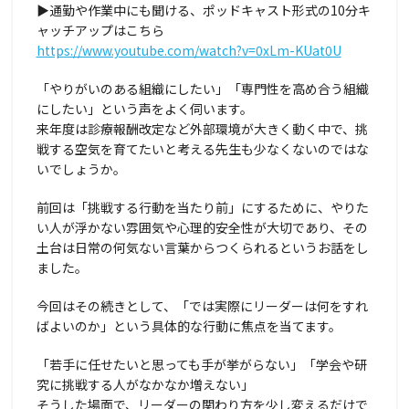
▶通勤や作業中にも聞ける、ポッドキャスト形式の10分キ
ャッチアップはこちら
https://www.youtube.com/watch?v=0xLm-KUat0U
「やりがいのある組織にしたい」「専門性を高め合う組織
にしたい」という声をよく伺います。
来年度は診療報酬改定など外部環境が大きく動く中で、挑
戦する空気を育てたいと考える先生も少なくないのではな
いでしょうか。
前回は「挑戦する行動を当たり前」にするために、やりた
い人が浮かない雰囲気や心理的安全性が大切であり、その
土台は日常の何気ない言葉からつくられるというお話をし
ました。
今回はその続きとして、「では実際にリーダーは何をすれ
ばよいのか」という具体的な行動に焦点を当てます。
「若手に任せたいと思っても手が挙がらない」「学会や研
究に挑戦する人がなかなか増えない」
そうした場面で、リーダーの関わり方を少し変えるだけで