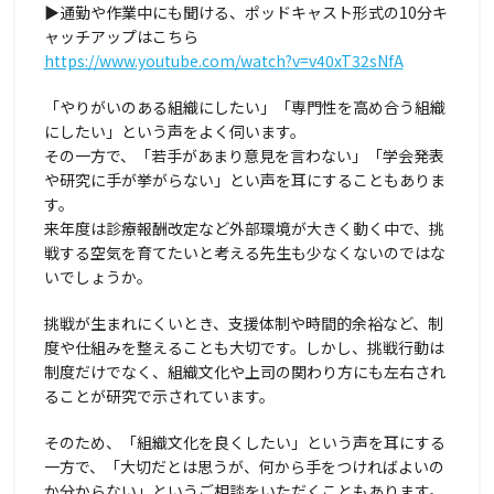
▶通勤や作業中にも聞ける、ポッドキャスト形式の10分キ
ャッチアップはこちら
https://www.youtube.com/watch?v=v40xT32sNfA
「やりがいのある組織にしたい」「専門性を高め合う組織
にしたい」という声をよく伺います。
その一方で、「若手があまり意見を言わない」「学会発表
や研究に手が挙がらない」とい声を耳にすることもありま
す。
来年度は診療報酬改定など外部環境が大きく動く中で、挑
戦する空気を育てたいと考える先生も少なくないのではな
いでしょうか。
挑戦が生まれにくいとき、支援体制や時間的余裕など、制
度や仕組みを整えることも大切です。しかし、挑戦行動は
制度だけでなく、組織文化や上司の関わり方にも左右され
ることが研究で示されています。
そのため、「組織文化を良くしたい」という声を耳にする
一方で、「大切だとは思うが、何から手をつければよいの
か分からない」というご相談をいただくこともあります。